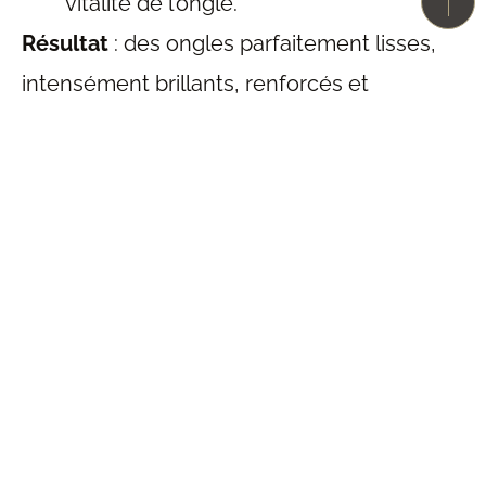
vitalité de l’ongle.
Résultat
: des ongles parfaitement lisses,
intensément brillants, renforcés et
profondément hydratés.
Conseil BLLLOO : Pour un entretien optimal
et des résultats durables, nous
recommandons de renouveler votre
manucure japonaise toutes les 3 à 4
semaines.
Pourquoi choisir la
manucure japonaise chez
BLLLOO ?